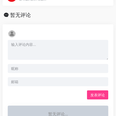
暂无评论
发表评论
暂无评论...