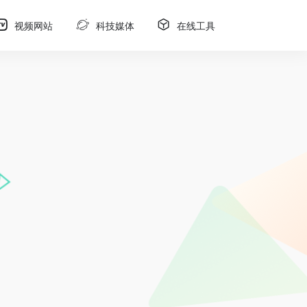
视频网站
科技媒体
在线工具