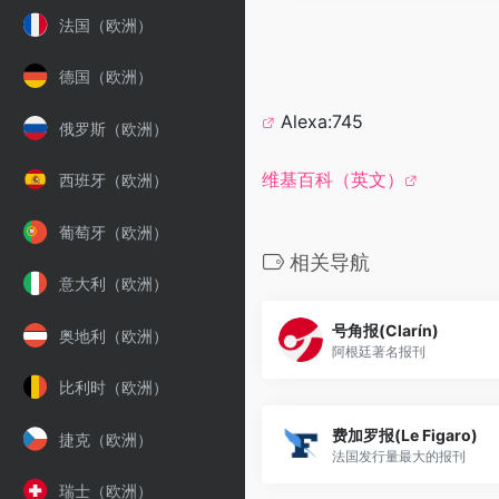
法国（欧洲）
德国（欧洲）
Alexa:745
俄罗斯（欧洲）
维基百科（英文）
西班牙（欧洲）
葡萄牙（欧洲）
相关导航
意大利（欧洲）
号角报(Clarín)
奥地利（欧洲）
阿根廷著名报刊
比利时（欧洲）
费加罗报(Le Figaro)
捷克（欧洲）
法国发行量最大的报刊
瑞士（欧洲）