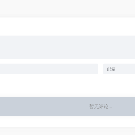
暂无评论...