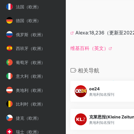
法国（欧洲）
德国（欧洲）
Alexa:18,236（更新至2
俄罗斯（欧洲）
维基百科（英文）
西班牙（欧洲）
葡萄牙（欧洲）
相关导航
意大利（欧洲）
oe24
奥地利（欧洲）
奥地利知名报刊
比利时（欧洲）
克莱恩报(Kleine Zeitu
捷克（欧洲）
奥地利知名报刊
瑞士（欧洲）