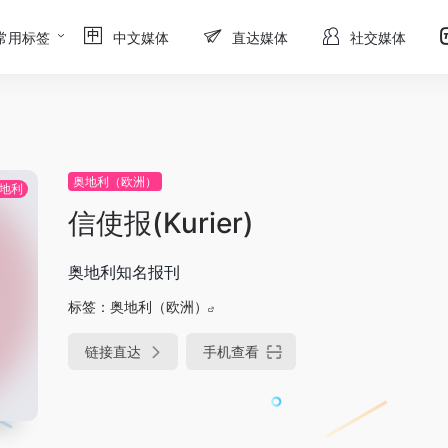
常用标签
中文媒体
直达媒体
社交媒体
奥地利（欧洲）
地利
信使报(Kurier)
奥地利知名报刊
标签：
奥地利（欧洲）
链接直达
手机查看