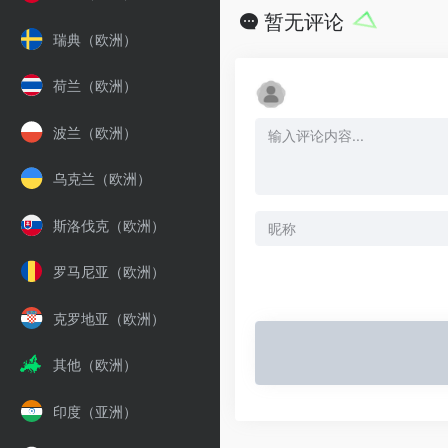
暂无评论
瑞典（欧洲）
荷兰（欧洲）
波兰（欧洲）
乌克兰（欧洲）
斯洛伐克（欧洲）
罗马尼亚（欧洲）
克罗地亚（欧洲）
其他（欧洲）
印度（亚洲）