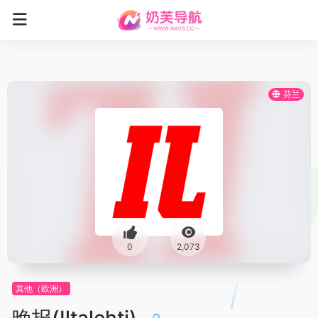
芬兰
0
2,073
其他（欧洲）
晚报(Iltalehti)