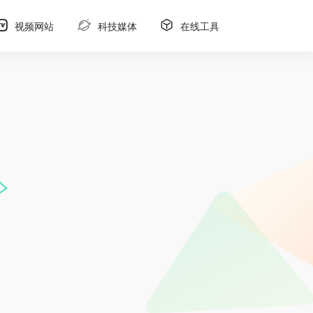
视频网站
科技媒体
在线工具