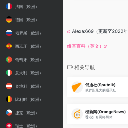
法国（欧洲）
德国（欧洲）
Alexa:669（更新至2022
俄罗斯（欧洲）
维基百科（英文）
西班牙（欧洲）
葡萄牙（欧洲）
相关导航
意大利（欧洲）
俄通社(Sputnik)
奥地利（欧洲）
俄罗斯最大的通讯社
比利时（欧洲）
橙新闻(OrangeNews)
捷克（欧洲）
香港知名网络媒体
瑞士（欧洲）