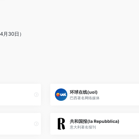
年4月30日）
环球在线(uol)
巴西著名网络媒体
共和国报(la Repubblica)
意大利著名报刊