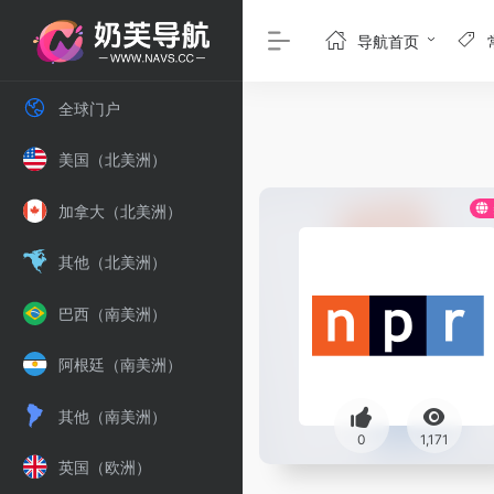
导航首页
全球门户
美国（北美洲）
加拿大（北美洲）
其他（北美洲）
巴西（南美洲）
阿根廷（南美洲）
其他（南美洲）
0
1,171
英国（欧洲）